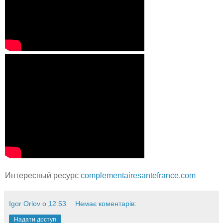
Интересный ресурс
complementairesantefrance.com
Igor Orlov
о
12:53
Немає коментарів:
Надати доступ